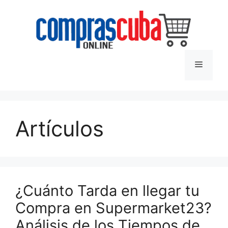
Saltar
al
contenido
Menú
Artículos
¿Cuánto Tarda en llegar tu
Compra en Supermarket23?
Análisis de los Tiempos de