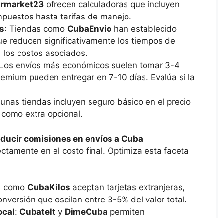
rmarket23
ofrecen calculadoras que incluyen
mpuestos hasta tarifas de manejo.
s
: Tiendas como
CubaEnvio
han establecido
e reducen significativamente los tiempos de
 los costos asociados.
 Los envíos más económicos suelen tomar 3-4
emium pueden entregar en 7-10 días. Evalúa si la
.
gunas tiendas incluyen seguro básico en el precio
 como extra opcional.
educir comisiones en envíos a Cuba
ectamente en el costo final. Optimiza esta faceta
os como
CubaKilos
aceptan tarjetas extranjeras,
nversión que oscilan entre 3-5% del valor total.
ocal
:
Cubatelt
y
DimeCuba
permiten