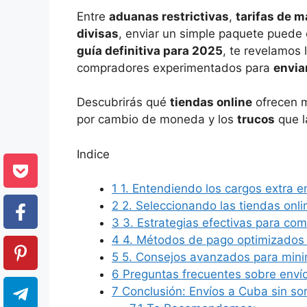
Entre
aduanas restrictivas
,
tarifas de 
divisas
, enviar un simple paquete puede
guía definitiva para 2025
, te revelamos 
compradores experimentados para
envia
Descubrirás qué
tiendas online
ofrecen 
por cambio de moneda y los
trucos
que l
Indice
1
1. Entendiendo los cargos extra e
2
2. Seleccionando las tiendas onl
3
3. Estrategias efectivas para com
4
4. Métodos de pago optimizados 
5
5. Consejos avanzados para minim
6
Preguntas frecuentes sobre envío
7
Conclusión: Envíos a Cuba sin so