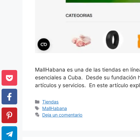
MallHabana es una de las tiendas en línea
esenciales a Cuba. Desde su fundación h
artículos y servicios. En este artículo e
Categorías
Tiendas
Etiquetas
MallHabana
Deja un comentario