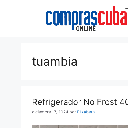
Saltar
al
contenido
tuambia
Refrigerador No Frost 40
diciembre 17, 2024
por
Elizabeth