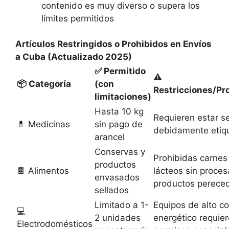
contenido es muy diverso o supera los
límites permitidos
Artículos Restringidos o Prohibidos en Envíos
a Cuba (Actualizado 2025)
✅ Permitido
⚠️
📦 Categoría
(con
Restricciones/Pr
limitaciones)
Hasta 10 kg
Requieren estar s
💊 Medicinas
sin pago de
debidamente etiq
arancel
Conservas y
Prohibidas carnes
productos
🍫 Alimentos
lácteos sin proces
envasados
productos perece
sellados
Limitado a 1-
Equipos de alto 
💻
2 unidades
energético requie
Electrodomésticos