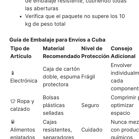
de embalaje resistente, cubriendo todas
las aberturas
Verifica que el paquete no supere los 10
kg de peso total
Guía de Embalaje para Envíos a Cuba
Tipo de
Material
Nivel de
Consejo
Artículo
Recomendado
Protección
Adicional
Envolver
Caja de cartón
📱
individual
doble, espuma
Frágil
Electrónica
cada
protectora
component
Bolsas
Comprimir 
👕 Ropa y
plásticas
Seguro
optimizar
calzado
selladas
espacio
🥫
Cajas
Nunca mez
Alimentos
resistentes,
Cuidado
con produc
enlatados
separadores
químicos