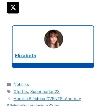
Elizabeth
Categorías
Noticias
Etiquetas
Ofertas
,
Supermarket23
Hornilla Eléctrica OVENTE: Ahorro y
Eficiencia con envío a Cuba