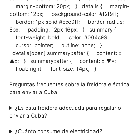
margin-bottom: 20px; } details { margin-
bottom: 12px; background-color: #f2f9ff;
border: 1px solid #cce0ff; border-radius:
8px; padding: 12px 16px; } summary {
font-weight: bold; color: #004c99;
cursor: pointer; outline: none; }
details[open] summary::after { content: »
▲»; } summary::after { content: » ▼»;
float: right; font-size: 14px; }
Preguntas frecuentes sobre la freidora eléctrica
para enviar a Cuba
¿Es esta freidora adecuada para regalar o
enviar a Cuba?
¿Cuánto consume de electricidad?