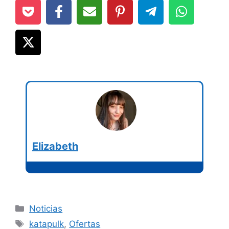
Elizabeth
Categorías
Noticias
Etiquetas
katapulk
,
Ofertas