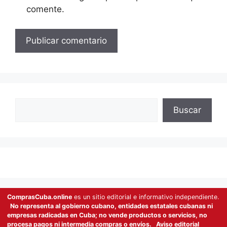
comente.
Buscar
Buscar
ComprasCuba.online
es un sitio editorial e informativo independiente.
No representa al gobierno cubano, entidades estatales cubanas ni
empresas radicadas en Cuba; no vende productos o servicios, no
procesa pagos ni intermedia compras o envíos.
Aviso editorial